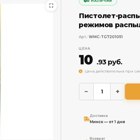
В НАЛИЧИИ
Пистолет-распы
режимов распыл
Арт.:
WMC-TG7201051
ЦЕНА
10
.93 руб.
Цена действительна при са
−
+
Доставка
Минск — от 1 дня
Возврат