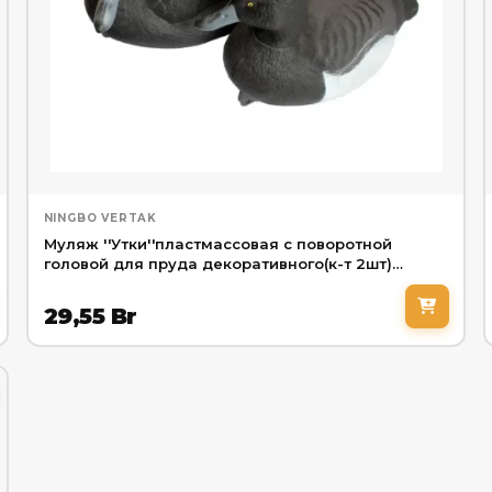
NINGBO VERTAK
Муляж ''Утки''пластмассовая с поворотной
головой для пруда декоративного(к-т 2шт)
(15х19х28см,цвет:черный, черный/белый)
29,55
Br