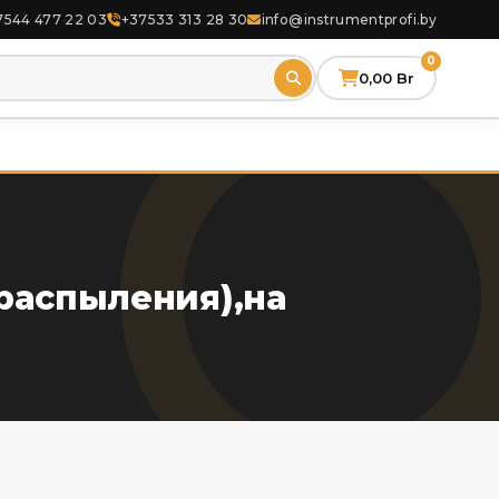
7544 477 22 03
+37533 313 28 30
info@instrumentprofi.by
0
0,00
Br
распыления),на