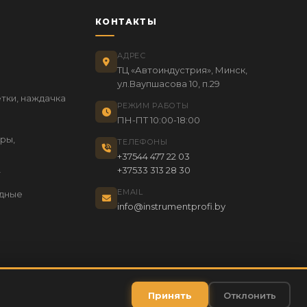
КОНТАКТЫ
АДРЕС
ТЦ «Автоиндустрия», Минск,
ул.Ваупшасова 10, п.29
тки, наждачка
РЕЖИМ РАБОТЫ
ПН-ПТ 10:00-18:00
ры,
ТЕЛЕФОНЫ
+37544 477 22 03
+37533 313 28 30
т
EMAIL
ядные
info@instrumentprofi.by
ударственной регистрации: Номер ресурса 199332, дата регистрации
Принять
Отклонить
04.09.2024 г.