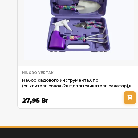
NINGBO VERTAK
Набор садового инструмента,6пр.
(рыхлитель,совок-2шт,опрыскиватель,секатор),в
кейсе
27,95
Br