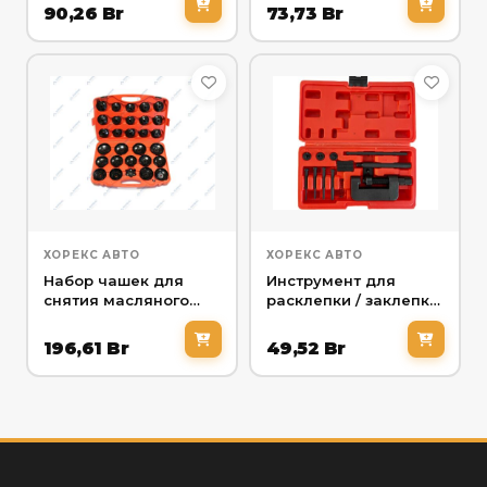
Хорекс Авто HZ
25.1.131S
90,26
Br
73,73
Br
25.1.108W
ХОРЕКС АВТО
ХОРЕКС АВТО
Набор чашек для
Инструмент для
снятия масляного
расклепки / заклепки
фильтра (30
цепи Хорекс Авто HZ
предметов) Хорекс
25.1.062J
196,61
Br
49,52
Br
Авто HZ 25.1.018S