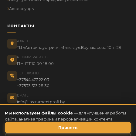
Аксессуары
КОНТАКТЫ
АДРЕС
ТЦ «Автоиндустрия», Минск, ул.Ваупшасова 10, п.29
РЕЖИМ РАБОТЫ
ПН-ПТ 10:00-18:00
ТЕЛЕФОНЫ
+37544 477 22 03
+37533 313 28 30
EMAIL
info@instrumentprofi.by
Мы используем файлы cookie
— для улучшения работы
сайта, анализа трафика и персонализации контента.
Принять
2026 © instrumentPROFI.by
— Все права защищены
Информация о государственной регистрации: Номер ресурса 199332,