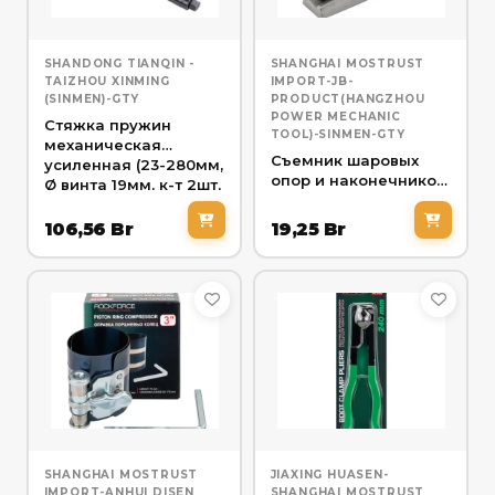
SHANDONG TIANQIN -
SHANGHAI MOSTRUST
TAIZHOU XINMING
IMPORT-JB-
(SINMEN)-GTY
PRODUCT(HANGZHOU
POWER MECHANIC
Стяжка пружин
TOOL)-SINMEN-GTY
механическая
Съемник шаровых
усиленная (23-280мм,
опор и наконечников
Ø винта 19мм, к-т 2шт,
рулевых тяг (размер
нагр. на пару 1200кг)
зева 20мм)
106,56
Br
19,25
Br
SHANGHAI MOSTRUST
JIAXING HUASEN-
IMPORT-ANHUI DISEN
SHANGHAI MOSTRUST