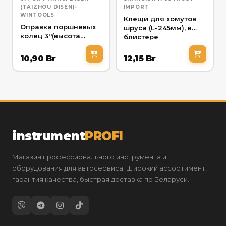
(TAIZHOU DISEN)-
IMPORT
WINTOOLS
Клещи для хомутов
Оправка поршневых
шруса (L-245мм), в
колец 3''(высота
блистере
75мм,рабочий
диапазон 60-175мм)
10,90
Br
12,15
Br
instrument
PROFI
Магазин профессионального инструмента и
оборудования для автосервиса. Широкий ассортимент,
гарантия качества, быстрая доставка по Беларуси.